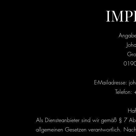
IMP
Angab
Joh
Gro
0190
E-Mailadresse:
joh
Telefon
Haf
Als Diensteanbieter sind wir gemäß § 7 Ab
allgemeinen Gesetzen verantwortlich. Nach